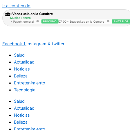
Ir al contenido
📻
Venezuela en la Cumbre
Música llanera
●
●
0:00 - Patrón general
PRÓXIMO
07:00 - Suavecitas en la Cumbre
ANTERIOR
00
Facebook-f
Instagram
X-twitter
Salud
Actualidad
Noticias
Belleza
Entretenimiento
Tecnología
Salud
Actualidad
Noticias
Belleza
Entretenimiento