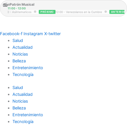
Ir
📻
Patrón Musical
11:00 - 12:00
al
●
●
09:00 - Asíntematicos
PRÓXIMO
12:00 - Venezolanos en la Cumbre
ANTERIOR
contenido
Facebook-f
Instagram
X-twitter
Salud
Actualidad
Noticias
Belleza
Entretenimiento
Tecnología
Salud
Actualidad
Noticias
Belleza
Entretenimiento
Tecnología