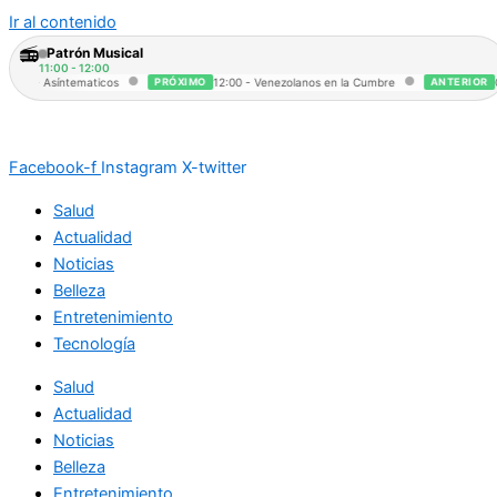
Ir al contenido
📻
Patrón Musical
11:00 - 12:00
●
●
:00 - Asíntematicos
PRÓXIMO
12:00 - Venezolanos en la Cumbre
ANTERIOR
09:
Facebook-f
Instagram
X-twitter
Salud
Actualidad
Noticias
Belleza
Entretenimiento
Tecnología
Salud
Actualidad
Noticias
Belleza
Entretenimiento