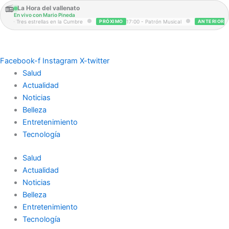
Ir
📻
La Hora del vallenato
En vivo con Mario Pineda
al
●
●
:00 - Tres estrellas en la Cumbre
PRÓXIMO
17:00 - Patrón Musical
ANTERIOR
15
contenido
Facebook-f
Instagram
X-twitter
Salud
Actualidad
Noticias
Belleza
Entretenimiento
Tecnología
Salud
Actualidad
Noticias
Belleza
Entretenimiento
Tecnología