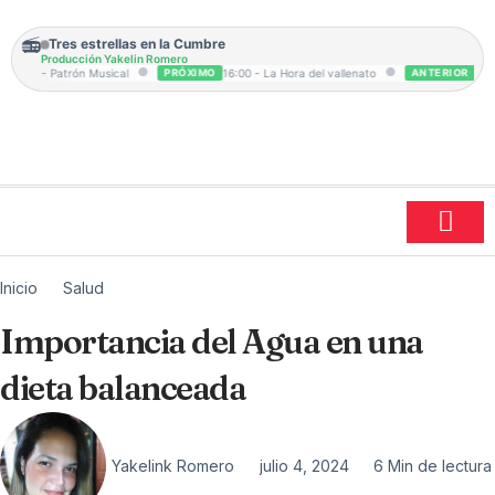
Ir
al
📻
Tres estrellas en la Cumbre
contenido
Producción Yakelin Romero
●
●
4:00 - Patrón Musical
PRÓXIMO
16:00 - La Hora del vallenato
ANTERIOR
14:00 
Inicio
Salud
Importancia del Agua en una
dieta balanceada
Yakelink Romero
julio 4, 2024
6 Min de lectura