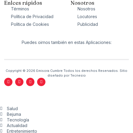
Enlces rápidos
Nosotros
Términos
Nosotros
Política de Privacidad
Locutores
Política de Cookies
Publicidad
Puedes oirnos también en estas Aplicaciones:
Copyright © 2026 Emisora Cumbre Todos los derechos Reservados. Sitio
diseñado por Tecnesio
F
I
X
T
a
n
-
i
c
s
t
k
e
t
w
t
b
a
i
o
o
g
t
k
o
r
t
Salud
k
a
e
-
m
r
Bejuma
f
Tecnología
Actualidad
Entretenimiento